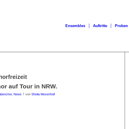
Ensembles
Auftritte
Proben
horfreizeit
r auf Tour in NRW.
/
abenchor
,
News
von
Sheila Mesenholl