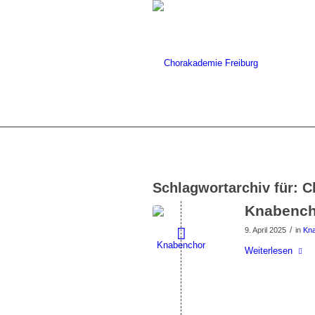
Schlagwortarchiv für:
C
Knabencho
/
9. April 2025
in
Kn
Weiterlesen