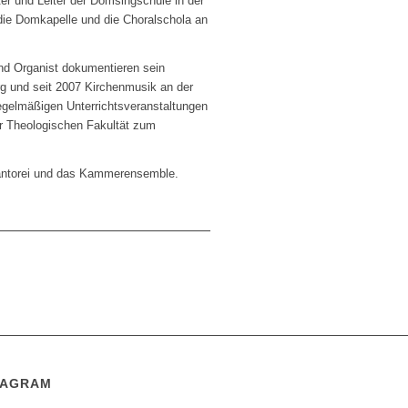
er und Leiter der Domsingschule in der
die Domkapelle und die Choralschola an
und Organist dokumentieren sein
rg und seit 2007 Kirchenmusik an der
regelmäßigen Unterrichtsveranstaltungen
er Theologischen Fakultät zum
 Kantorei und das Kammerensemble.
TAGRAM