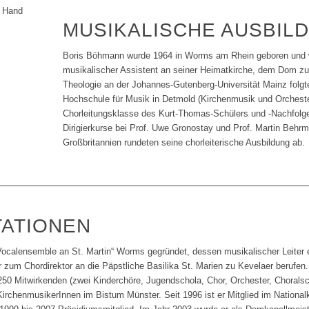
MUSIKALISCHE AUSBIL
Boris Böhmann wurde 1964 in Worms am Rhein geboren und w
musikalischer Assistent an seiner Heimatkirche, dem Dom z
Theologie an der Johannes-Gutenberg-Universität Mainz folg
Hochschule für Musik in Detmold (Kirchenmusik und Orchesterle
Chorleitungsklasse des Kurt-Thomas-Schülers und -Nachfolge
Dirigierkurse bei Prof. Uwe Gronostay und Prof. Martin Behr
Großbritannien rundeten seine chorleiterische Ausbildung ab.
TATIONEN
„Vocalensemble an St. Martin“ Worms gegründet, dessen musikalischer Leiter 
um Chordirektor an die Päpstliche Basilika St. Marien zu Kevelaer berufen. 
50 Mitwirkenden (zwei Kinderchöre, Jugendschola, Chor, Orchester, Choralsc
irchenmusikerInnen im Bistum Münster. Seit 1996 ist er Mitglied im Nation