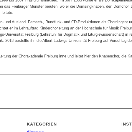
 1999 bis 2007 Präsidiumsmitglied. Im Jahr 2003 wurde er als Domkapellmeist
an das Freiburger Münster berufen, wo er die Domsingknaben, den Domchor, 
leitete.
 In- und Ausland. Fernseh-, Rundfunk- und CD-Produktionen als Chordirigent 
chtet er im Lehrauftrag Kinderchorleitung an der Hochschule für Musik Freibu
gs-Universität Freiburg (Lehrstuhl für Dogmatik und Liturgiewissenschaft) in 
. 2018 bestellte ihn die Albert-Ludwigs-Universität Freiburg auf Vorschlag d
e Leitung der Chorakademie Freiburg inne und leitet hier den Knabenchor, die
KATEGORIEN
INS
Allgemein