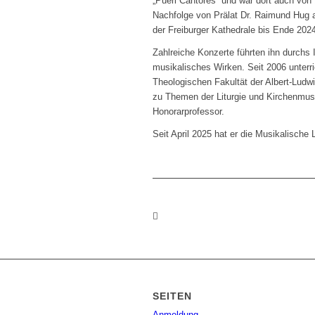
„Pueri Cantores“ und war dort auch von
Nachfolge von Prälat Dr. Raimund Hug 
der Freiburger Kathedrale bis Ende 2024 
Zahlreiche Konzerte führten ihn durchs
musikalisches Wirken. Seit 2006 unterri
Theologischen Fakultät der Albert-Ludwi
zu Themen der Liturgie und Kirchenmusik
Honorarprofessor.
Seit April 2025 hat er die Musikalisch
SEITEN
Anmeldung