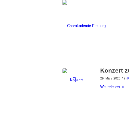
Konzert z
/
29. März 2025
in
K
Weiterlesen