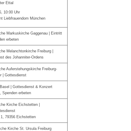
ter Ettal
6, 10:00 Uhr
mt Liebfrauendom München
che Markuskirche Gaggenau | Eintritt
den erbeten
che Melanchtonkirche Freiburg |
nst des Johanniter-Ordens
che Auferstehungskirche Freiburg-
er | Gottesdienst
 Basel | Gottesdienst & Konzert
rei, Spenden erbeten
he Kirche Eichstetten |
tesdienst
 1, 79356 Eichstetten
sche Kirche St. Ursula Freiburg