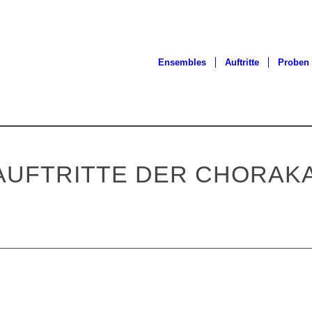
Ensembles
Auftritte
Proben
1
2
3
4
5
6
7
8
9
10
11
12
13
14
15
UFTRITTE DER CHORAK