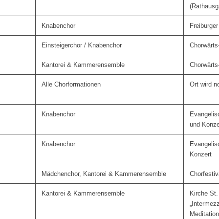
(Rathausg
Knabenchor
Freiburge
Einsteigerchor / Knabenchor
Chorwärts-
Kantorei & Kammerensemble
Chorwärts-
Alle Chorformationen
Ort wird 
Knabenchor
Evangelis
und Konze
Knabenchor
Evangelisc
Konzert
Mädchenchor, Kantorei & Kammerensemble
Chorfesti
Kantorei & Kammerensemble
Kirche St
„Intermezz
Meditatio