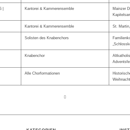
 |
Kantorei & Kammerensemble
Mainzer 
Kapitelsam
Kantorei & Kammerensemble
St. Martin
Solisten des Knabenchors
Familienk
„Schlossk
Knabenchor
Altkatholi
Adventsfei
Alle Chorformationen
Historisch
Weihnacht