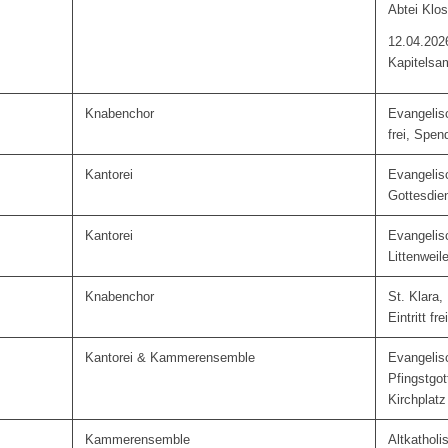
Abtei Klos
12.04.202
Kapitelsa
Knabenchor
Evangelis
frei, Spen
Kantorei
Evangelis
Gottesdie
Kantorei
Evangelis
Littenweil
Knabenchor
St. Klara,
Eintritt f
Kantorei & Kammerensemble
Evangelisc
Pfingstgot
Kirchplatz
Kammerensemble
Altkatholi