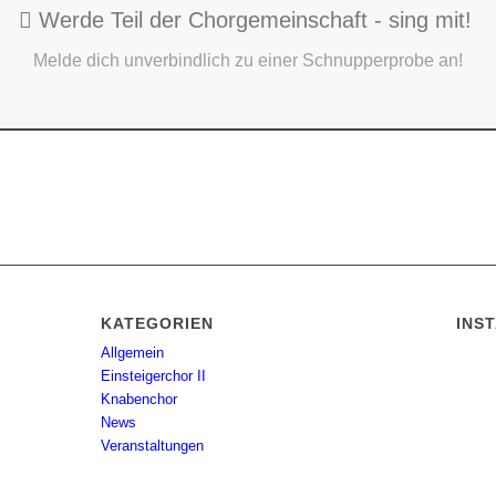
Werde Teil der Chorgemeinschaft - sing mit!
Melde dich unverbindlich zu einer Schnupperprobe an!
1
2
3
4
5
6
7
8
9
KATEGORIEN
INS
Allgemein
Einsteigerchor II
Knabenchor
News
Veranstaltungen