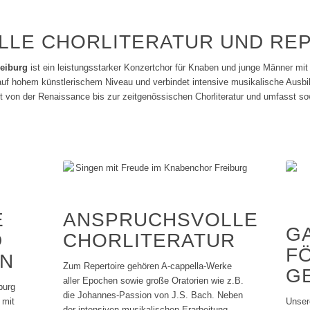
LE CHORLITERATUR UND RE
eiburg
ist ein leistungsstarker Konzertchor für Knaben und junge Männer mi
auf hohem künstlerischem Niveau und verbindet intensive musikalische Ausbil
t von der Renaissance bis zur zeitgenössischen Chorliteratur und umfasst s
A
ANSPRUCHSVOLLE
G
K
CHORLITERATUR
F
Zum Repertoire gehören A-cappella-Werke
G
aller Epochen sowie große Oratorien wie z.B.
burg
die Johannes-Passion von J.S. Bach. Neben
 mit
Unser
der intensiven musikalischen Erarbeitung