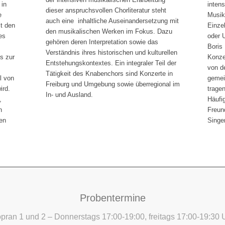
 in
inten
dieser anspruchsvollen Chorliteratur steht
e
Musikt
auch eine inhaltliche Auseinandersetzung mit
t den
Einze
den musikalischen Werken im Fokus. Dazu
es
oder 
gehören deren Interpretation sowie das
Boris
Verständnis ihres historischen und kulturellen
s zur
Konzer
Entstehungskontextes. Ein integraler Teil der
von d
Tätigkeit des Knabenchors sind Konzerte in
l von
gemei
Freiburg und Umgebung sowie überregional im
ird.
trage
In- und Ausland.
,
Häufi
n
Freun
sen
Singe
Probentermine
pran 1 und 2 – Donnerstags 17:00-19:00, freitags 17:00-19:30 