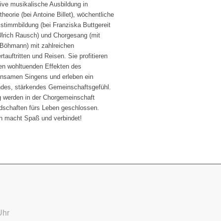
sive musikalische Ausbildung in
heorie (bei Antoine Billet), wöchentliche
lstimmbildung (bei Franziska Buttgereit
Ulrich Rausch) und Chorgesang (mit
 Böhmann) mit zahlreichen
tauftritten und Reisen. Sie profitieren
en wohltuenden Effekten des
nsamen Singens und erleben ein
ndes, stärkendes Gemeinschaftsgefühl.
g werden in der Chorgemeinschaft
dschaften fürs Leben geschlossen.
n macht Spaß und verbindet!
Uhr