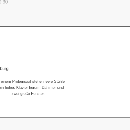
9:30
iburg